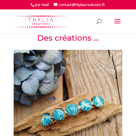
par mail
contact@thyliacreations.fr
Des créations …