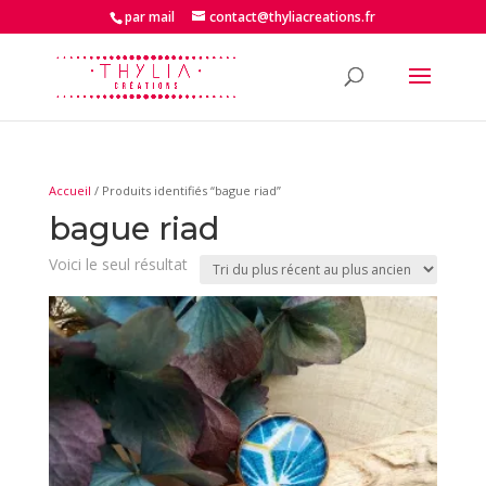
par mail
contact@thyliacreations.fr
Accueil
/ Produits identifiés “bague riad”
bague riad
Voici le seul résultat