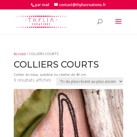
par mail
contact@thyliacreations.fr
Accueil
/ COLLIERS COURTS
COLLIERS COURTS
Collier en tissu, suédine ou chaîne de 40 cm.
Trié
9 résultats affichés
du
plus
récent
au
plus
ancien