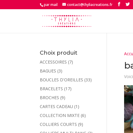
par mail
contact@thyliacreations.fr
Choix produit
Accu
ACCESSOIRES
(7)
b
BAGUES
(3)
Voici
BOUCLES D'OREILLES
(33)
BRACELETS
(17)
BROCHES
(9)
CARTES CADEAU
(1)
COLLECTION MIXTE
(6)
COLLIERS COURTS
(9)