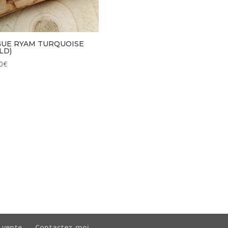
UE RYAM TURQUOISE
LD)
0
€
 vente
Contactez-moi