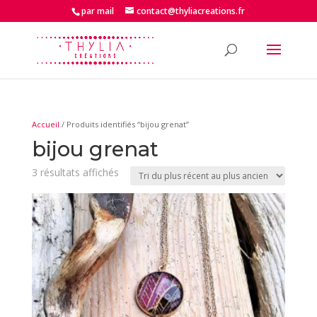
par mail
contact@thyliacreations.fr
Accueil
/ Produits identifiés “bijou grenat”
bijou grenat
Trié
3 résultats affichés
du
plus
récent
au
plus
ancien