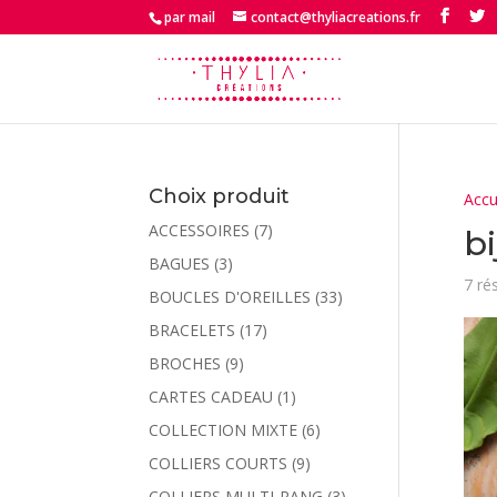
par mail
contact@thyliacreations.fr
Choix produit
Accu
ACCESSOIRES
(7)
bi
BAGUES
(3)
7 ré
BOUCLES D'OREILLES
(33)
BRACELETS
(17)
BROCHES
(9)
CARTES CADEAU
(1)
COLLECTION MIXTE
(6)
COLLIERS COURTS
(9)
COLLIERS MULTI-RANG
(3)