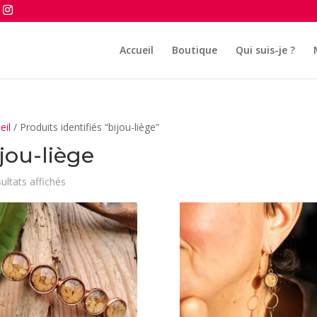
Accueil
Boutique
Qui suis-je ?
eil
/ Produits identifiés “bijou-liège”
jou-liège
Trié
sultats affichés
du
plus
récent
au
plus
ancien