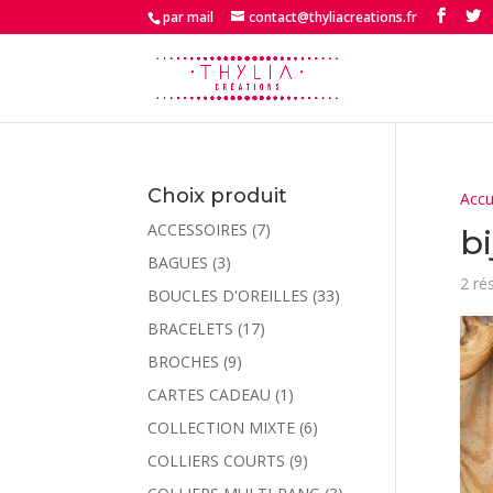
par mail
contact@thyliacreations.fr
Choix produit
Accu
ACCESSOIRES
(7)
bi
BAGUES
(3)
2 ré
BOUCLES D'OREILLES
(33)
BRACELETS
(17)
BROCHES
(9)
CARTES CADEAU
(1)
COLLECTION MIXTE
(6)
COLLIERS COURTS
(9)