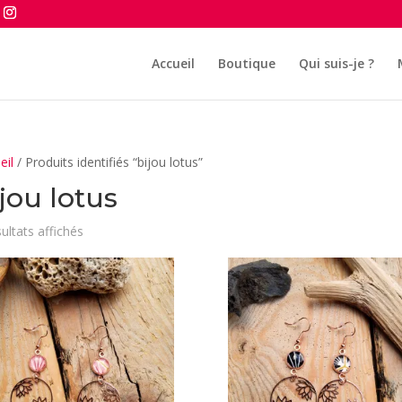
Accueil
Boutique
Qui suis-je ?
eil
/ Produits identifiés “bijou lotus”
jou lotus
Trié
sultats affichés
du
plus
récent
au
plus
ancien