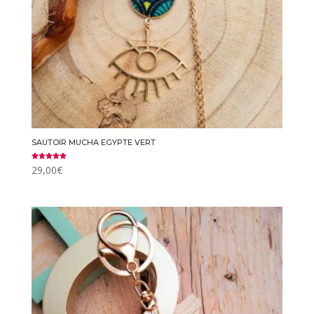
SAUTOIR MUCHA EGYPTE VERT
Note
29,00
€
5.00
sur 5