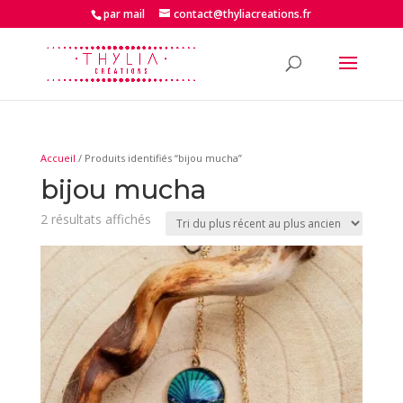
par mail
contact@thyliacreations.fr
Accueil
/ Produits identifiés “bijou mucha”
bijou mucha
Trié
2 résultats affichés
du
plus
récent
au
plus
ancien