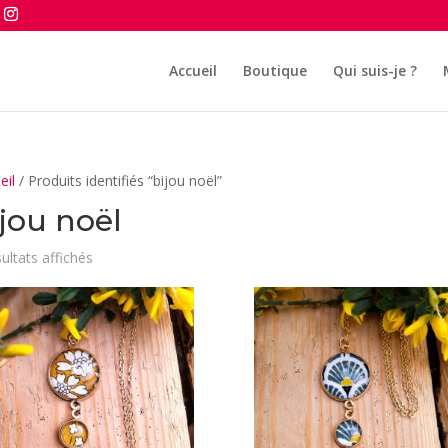
Accueil
Boutique
Qui suis-je ?
eil
/ Produits identifiés “bijou noël”
ijou noël
Trié
sultats affichés
du
plus
récent
au
plus
ancien