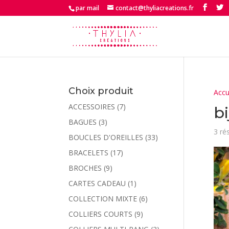
par mail
contact@thyliacreations.fr
Choix produit
Accu
ACCESSOIRES
(7)
b
BAGUES
(3)
3 ré
BOUCLES D'OREILLES
(33)
BRACELETS
(17)
BROCHES
(9)
CARTES CADEAU
(1)
COLLECTION MIXTE
(6)
COLLIERS COURTS
(9)