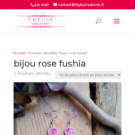
par mail
contact@thyliacreations.fr
Accueil
/ Produits identifiés “bijou rose fushia”
bijou rose fushia
Trié
2 résultats affichés
du
plus
récent
au
plus
ancien