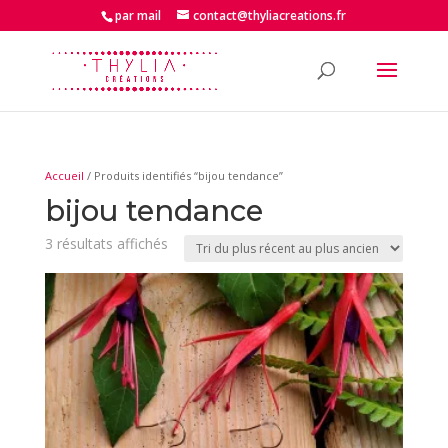
par mail
contact@thyliacreations.fr
Accueil
/ Produits identifiés “bijou tendance”
bijou tendance
Trié
3 résultats affichés
du
plus
récent
au
plus
ancien