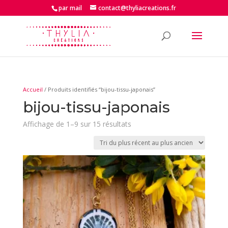
par mail
contact@thyliacreations.fr
Accueil
/ Produits identifiés “bijou-tissu-japonais”
bijou-tissu-japonais
Trié
Affichage de 1–9 sur 15 résultats
du
plus
récent
au
plus
ancien