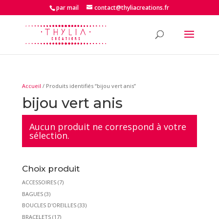
par mail
contact@thyliacreations.fr
Accueil
/ Produits identifiés “bijou vert anis”
bijou vert anis
Aucun produit ne correspond à votre
sélection.
Choix produit
ACCESSOIRES
(7)
BAGUES
(3)
BOUCLES D'OREILLES
(33)
BRACELETS
(17)