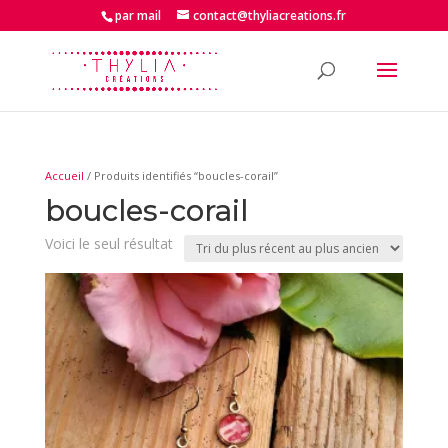
par mail
contact@thyliacreations.fr
Accueil
/ Produits identifiés “boucles-corail”
boucles-corail
Voici le seul résultat