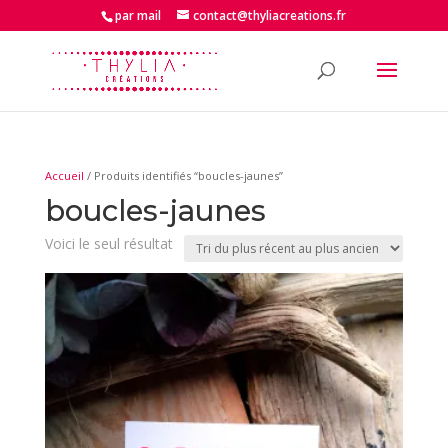
par mail
contact@thyliacreations.fr
Accueil
/ Produits identifiés “boucles-jaunes”
boucles-jaunes
Voici le seul résultat