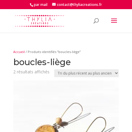
par mail
contact@thyliacreations.fr
Accueil
/ Produits identifiés “boucles-liège”
boucles-liège
Trié
2 résultats affichés
du
plus
récent
au
plus
ancien