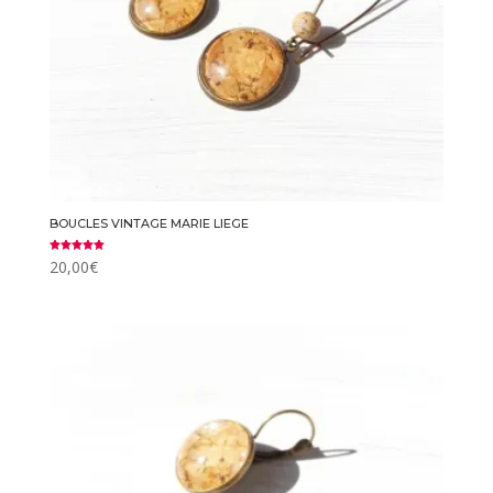
BOUCLES VINTAGE MARIE LIEGE
Note
20,00
€
5.00
sur 5