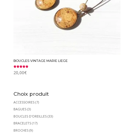
BOUCLES VINTAGE MARIE LIEGE
Note
20,00
€
5.00
sur 5
Choix produit
ACCESSOIRES
(7)
BAGUES
(3)
BOUCLES D'OREILLES
(33)
BRACELETS
(17)
BROCHES
(9)