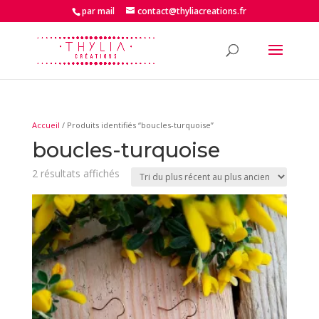
par mail
contact@thyliacreations.fr
Accueil
/ Produits identifiés “boucles-turquoise”
boucles-turquoise
Trié
2 résultats affichés
du
plus
récent
au
plus
ancien