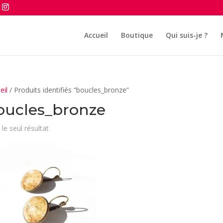
Accueil
Boutique
Qui suis-je ?
eil
/ Produits identifiés “boucles_bronze”
oucles_bronze
 le seul résultat