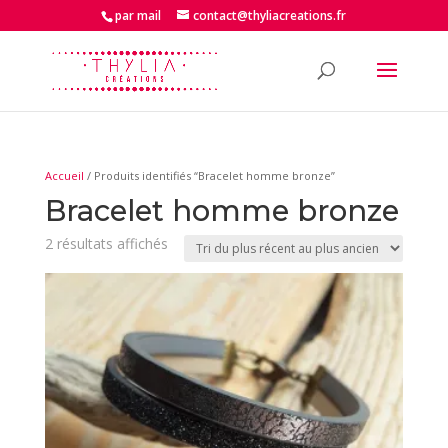
par mail
contact@thyliacreations.fr
Accueil
/ Produits identifiés “Bracelet homme bronze”
Bracelet homme bronze
Trié
2 résultats affichés
du
plus
récent
au
plus
ancien