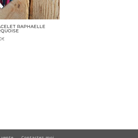
CELET RAPHAELLE
RQUOISE
0
€
 vente
Contactez-moi