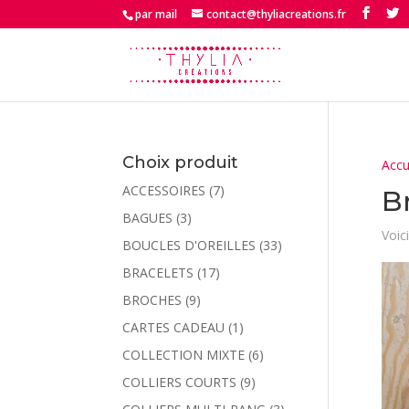
par mail
contact@thyliacreations.fr
Choix produit
Accu
ACCESSOIRES
(7)
B
BAGUES
(3)
Voici
BOUCLES D'OREILLES
(33)
BRACELETS
(17)
BROCHES
(9)
CARTES CADEAU
(1)
COLLECTION MIXTE
(6)
COLLIERS COURTS
(9)