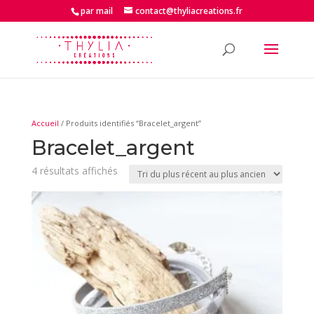
par mail
contact@thyliacreations.fr
Accueil
/ Produits identifiés “Bracelet_argent”
Bracelet_argent
Trié
4 résultats affichés
du
plus
récent
au
plus
ancien