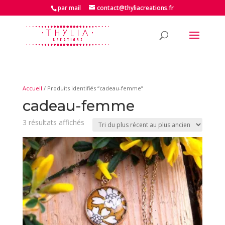
par mail
contact@thyliacreations.fr
Accueil
/ Produits identifiés “cadeau-femme”
cadeau-femme
Trié
3 résultats affichés
du
plus
récent
au
plus
ancien