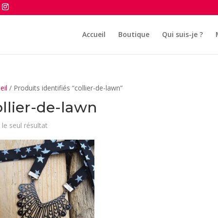
Accueil
Boutique
Qui suis-je ?
eil
/ Produits identifiés “collier-de-lawn”
ollier-de-lawn
 le seul résultat