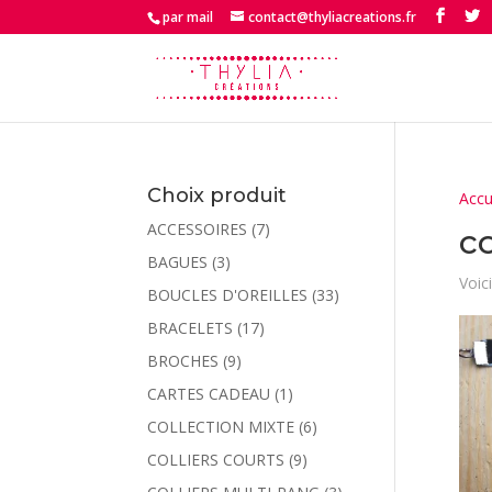
par mail
contact@thyliacreations.fr
Choix produit
Accu
ACCESSOIRES
(7)
c
BAGUES
(3)
Voici
BOUCLES D'OREILLES
(33)
BRACELETS
(17)
BROCHES
(9)
CARTES CADEAU
(1)
COLLECTION MIXTE
(6)
COLLIERS COURTS
(9)