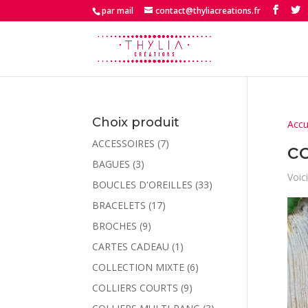
par mail
contact@thyliacreations.fr
Choix produit
Accu
ACCESSOIRES
(7)
co
BAGUES
(3)
Voici
BOUCLES D'OREILLES
(33)
BRACELETS
(17)
BROCHES
(9)
CARTES CADEAU
(1)
COLLECTION MIXTE
(6)
COLLIERS COURTS
(9)