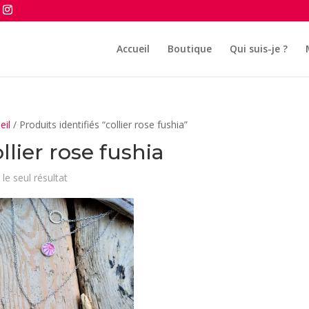
Accueil
Boutique
Qui suis-je ?
eil
/ Produits identifiés “collier rose fushia”
llier rose fushia
 le seul résultat