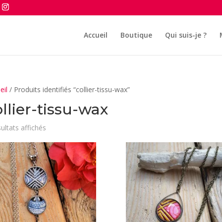
Accueil
Boutique
Qui suis-je ?
eil
/ Produits identifiés “collier-tissu-wax”
llier-tissu-wax
Trié
sultats affichés
du
plus
récent
au
plus
ancien