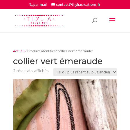
par mail
contact@thyliacreations.fr
Accueil
/ Produits identifiés “collier vert émeraude”
collier vert émeraude
Trié
2 résultats affichés
du
plus
récent
au
plus
ancien