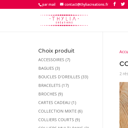
par mail
contact@thyliacreations.fr
Choix produit
Accu
ACCESSOIRES
(7)
co
BAGUES
(3)
2 ré
BOUCLES D'OREILLES
(33)
BRACELETS
(17)
BROCHES
(9)
CARTES CADEAU
(1)
COLLECTION MIXTE
(6)
COLLIERS COURTS
(9)