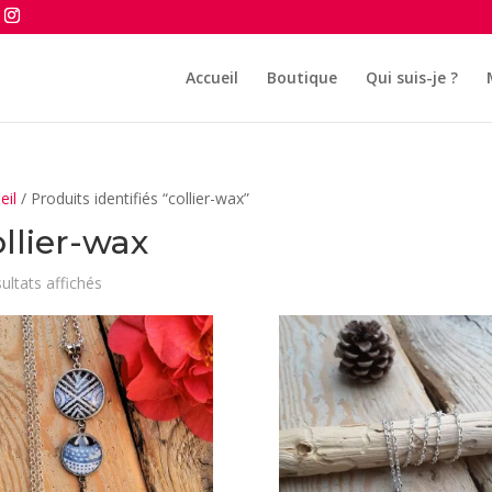
Accueil
Boutique
Qui suis-je ?
eil
/ Produits identifiés “collier-wax”
llier-wax
Trié
sultats affichés
du
plus
récent
au
plus
ancien