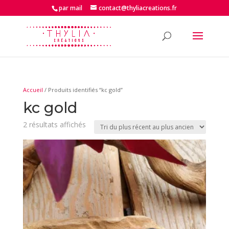
par mail
contact@thyliacreations.fr
Accueil
/ Produits identifiés “kc gold”
kc gold
Trié
2 résultats affichés
du
plus
récent
au
plus
ancien