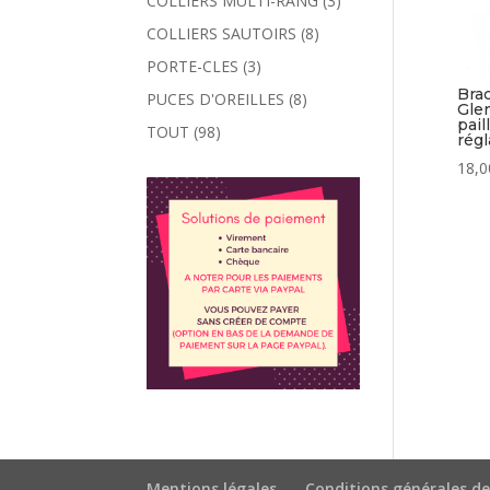
COLLIERS MULTI-RANG
(3)
COLLIERS SAUTOIRS
(8)
PORTE-CLES
(3)
Brac
PUCES D'OREILLES
(8)
Glen
pail
TOUT
(98)
régl
18,0
Mentions légales
Conditions générales de