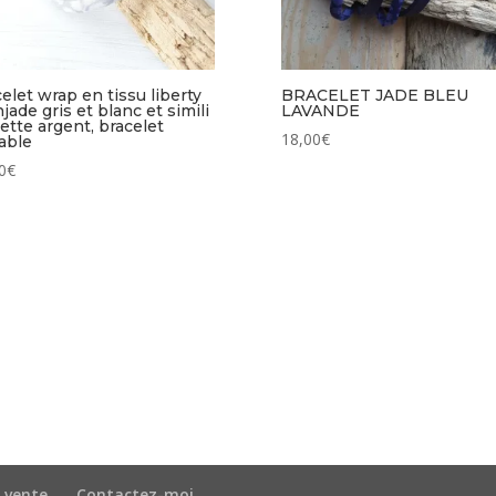
elet wrap en tissu liberty
BRACELET JADE BLEU
jade gris et blanc et simili
LAVANDE
lette argent, bracelet
18,00
€
able
0
€
 vente
Contactez-moi