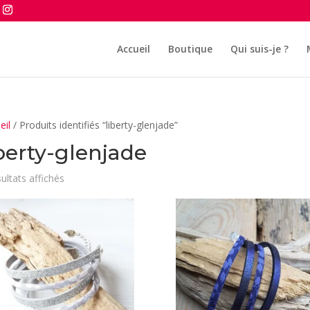
Accueil
Boutique
Qui suis-je ?
eil
/ Produits identifiés “liberty-glenjade”
iberty-glenjade
Trié
sultats affichés
du
plus
récent
au
plus
ancien