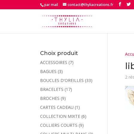
par mail
contact@thyliacreations.fr
Choix produit
Accu
ACCESSOIRES
(7)
l
BAGUES
(3)
2 ré
BOUCLES D'OREILLES
(33)
BRACELETS
(17)
BROCHES
(9)
CARTES CADEAU
(1)
COLLECTION MIXTE
(6)
COLLIERS COURTS
(9)