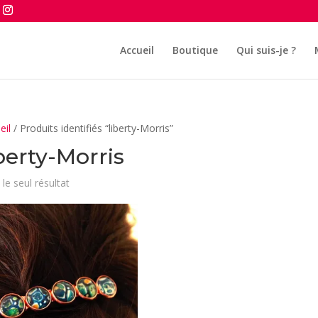
Accueil
Boutique
Qui suis-je ?
eil
/ Produits identifiés “liberty-Morris”
berty-Morris
 le seul résultat