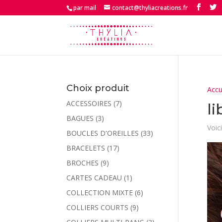
par mail
contact@thyliacreations.fr
Choix produit
Accu
ACCESSOIRES
(7)
li
BAGUES
(3)
Voici
BOUCLES D'OREILLES
(33)
BRACELETS
(17)
BROCHES
(9)
CARTES CADEAU
(1)
COLLECTION MIXTE
(6)
COLLIERS COURTS
(9)