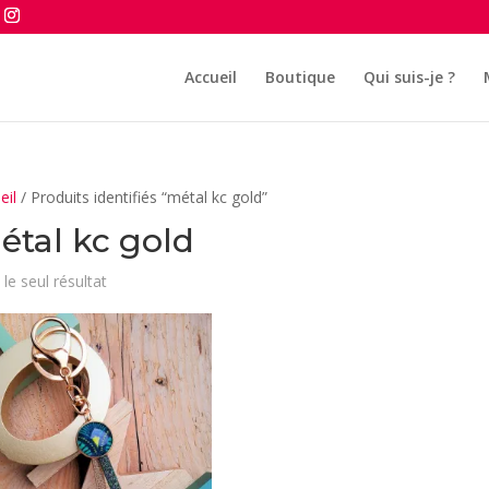
Accueil
Boutique
Qui suis-je ?
eil
/ Produits identifiés “métal kc gold”
étal kc gold
 le seul résultat