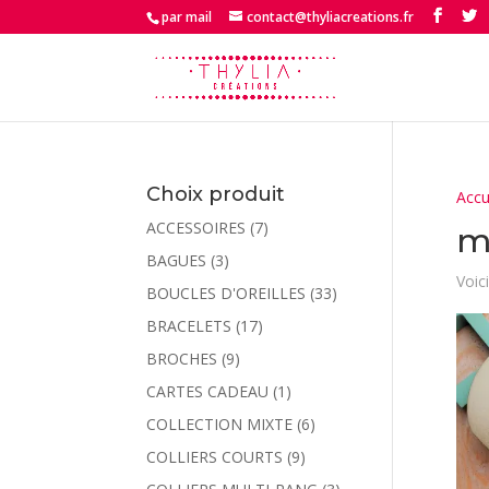
par mail
contact@thyliacreations.fr
Choix produit
Accu
ACCESSOIRES
(7)
m
BAGUES
(3)
Voici
BOUCLES D'OREILLES
(33)
BRACELETS
(17)
BROCHES
(9)
CARTES CADEAU
(1)
COLLECTION MIXTE
(6)
COLLIERS COURTS
(9)