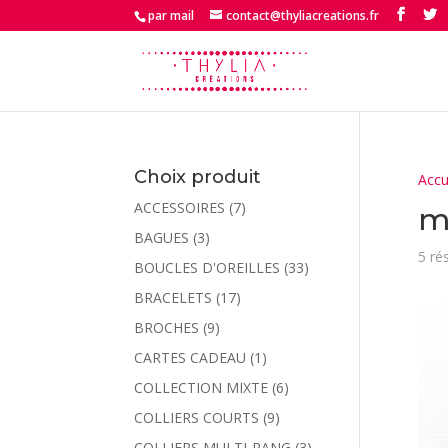
par mail
contact@thyliacreations.fr
Choix produit
Accu
ACCESSOIRES
(7)
m
BAGUES
(3)
5 ré
BOUCLES D'OREILLES
(33)
BRACELETS
(17)
BROCHES
(9)
CARTES CADEAU
(1)
COLLECTION MIXTE
(6)
COLLIERS COURTS
(9)
COLLIERS MULTI-RANG
(3)