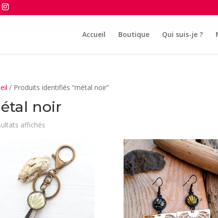
Accueil
Boutique
Qui suis-je ?
eil
/ Produits identifiés “métal noir”
étal noir
Trié
sultats affichés
du
plus
récent
au
plus
ancien