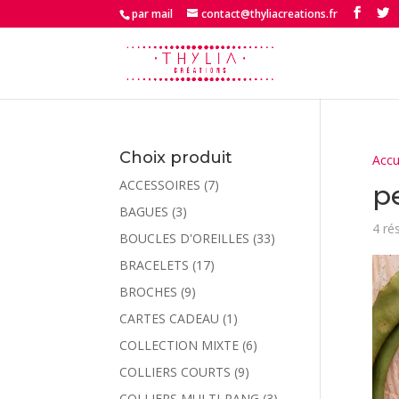
par mail
contact@thyliacreations.fr
Choix produit
Accu
ACCESSOIRES
(7)
p
BAGUES
(3)
4 ré
BOUCLES D'OREILLES
(33)
BRACELETS
(17)
BROCHES
(9)
CARTES CADEAU
(1)
COLLECTION MIXTE
(6)
COLLIERS COURTS
(9)
COLLIERS MULTI-RANG
(3)