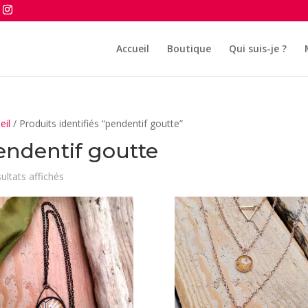
Accueil
Boutique
Qui suis-je ?
eil
/ Produits identifiés “pendentif goutte”
endentif goutte
Trié
sultats affichés
du
plus
récent
au
plus
ancien