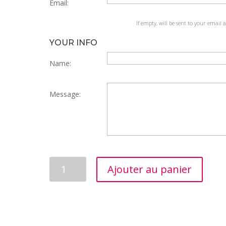
Email:
If empty, will be sent to your email 
YOUR INFO
Name:
Message:
quantité
Ajouter au panier
de
Carte
cadeau