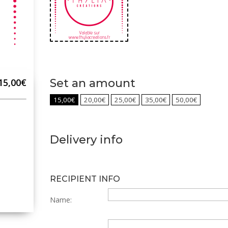
15,00€
Set an amount
15,00
€
20,00
€
25,00
€
35,00
€
50,00
€
Delivery info
RECIPIENT INFO
Name: