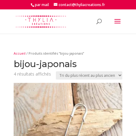
par mail
contact@thyliacreations.fr
Accueil
/ Produits identifiés “bijou-japonais”
bijou-japonais
Trié
4 résultats affichés
du
plus
récent
au
plus
ancien