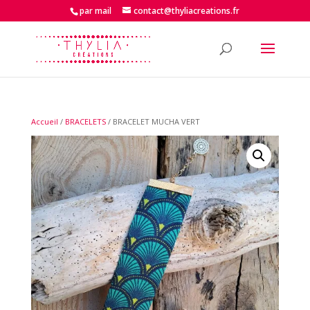
par mail
contact@thyliacreations.fr
Accueil
/
BRACELETS
/ BRACELET MUCHA VERT