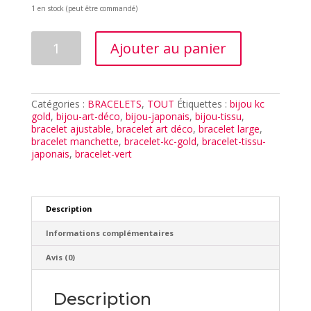
1 en stock (peut être commandé)
quantité
Ajouter au panier
de
BRACELET
MUCHA
VERT
Catégories :
BRACELETS
,
TOUT
Étiquettes :
bijou kc
gold
,
bijou-art-déco
,
bijou-japonais
,
bijou-tissu
,
bracelet ajustable
,
bracelet art déco
,
bracelet large
,
bracelet manchette
,
bracelet-kc-gold
,
bracelet-tissu-
japonais
,
bracelet-vert
Description
Informations complémentaires
Avis (0)
Description