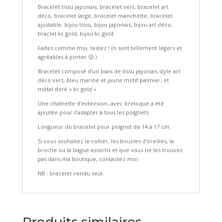
Bracelet tissu japonais, bracelet vert, bracelet art
déco, bracelet large, bracelet manchette, bracelet
ajustable, bijou tissu, bijou japonais, bijou art déco,
braclet kc gold, bijou kc gold
Faites comme moi, testez ! ils sont tellement légers et
agréables à porter 😉 )
Bracelet composé d’un biais de tissu japonais style art
déco vert, bleu marine et jaune motif palmier, et
métal doré « kc gold »
Une chaînette d’extension, avec breloque a été
ajoutée pour s’adapter à tous les poignets.
Longueur du bracelet pour poignet de 14 à 17 cm.
Si vous souhaitez le collier, les boucles d’oreilles, la
broche ou la bague assortis et que vous ne les trouvez
pas dans ma boutique, contactez-moi.
NB : bracelet vendu seul.