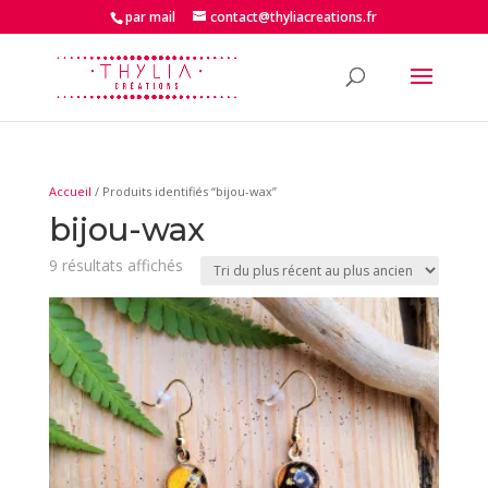
par mail
contact@thyliacreations.fr
Accueil
/ Produits identifiés “bijou-wax”
bijou-wax
Trié
9 résultats affichés
du
plus
récent
au
plus
ancien