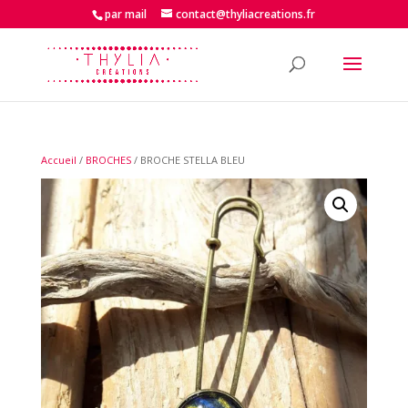
par mail
contact@thyliacreations.fr
Accueil
/
BROCHES
/ BROCHE STELLA BLEU