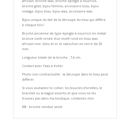
africain, broche wax, broche épingle à nourrice,
broche gilet, bijou femme, accessoire tissu, bijou
vintage, bijou tissu, bijou wax, accessoire wax
Bijou unique du fait de la découpe du tissu qui diffère
à chaque fois !
Broche ancienne de type épingle à nourrice en métal
bronze vieilli ornée d’un motif rond en tissu wax
africain noir, bleu et or et cabochon en verre de 20
mm.
Longueur totale de la broche : 7,6 cm.
Contact avec l’eau à éviter.
Photo non contractuelle : la découpe dans le tissu peut
différer.
Si vous souhaitez le collier, les boucles d’oreilles, le
bracelet ou la bague assortis et que vous ne les
trouvez pas dans ma boutique, contactez-moi.
NB : broche vendue seule.