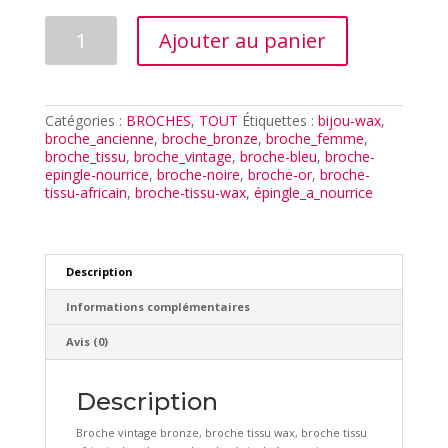
quantité
Ajouter au panier
de
BROCHE
STELLA
BLEU
Catégories :
BROCHES
,
TOUT
Étiquettes :
bijou-wax
,
broche_ancienne
,
broche_bronze
,
broche_femme
,
broche_tissu
,
broche_vintage
,
broche-bleu
,
broche-
epingle-nourrice
,
broche-noire
,
broche-or
,
broche-
tissu-africain
,
broche-tissu-wax
,
épingle_a_nourrice
Description
Informations complémentaires
Avis (0)
Description
Broche vintage bronze, broche tissu wax, broche tissu