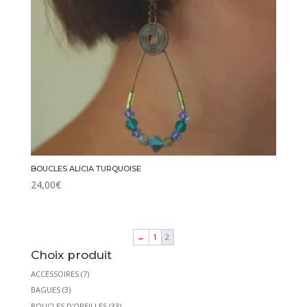
BOUCLES ALICIA TURQUOISE
24,00
€
←
1
2
Choix produit
ACCESSOIRES
(7)
BAGUES
(3)
BOUCLES D'OREILLES
(33)