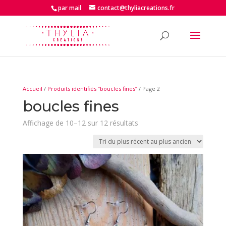
par mail
contact@thyliacreations.fr
Accueil
/
Produits identifiés “boucles fines”
/ Page 2
boucles fines
Trié
Affichage de 10–12 sur 12 résultats
du
plus
récent
au
plus
ancien