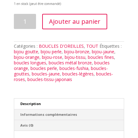
1 en stock (peut être commandé)
quantité
Ajouter au panier
de
BOUCLES
ALICIA
ORANGE
Catégories :
BOUCLES D'OREILLES
,
TOUT
Étiquettes :
bijou goutte
,
bijou perle
,
bijou-bronze
,
bijou-jaune
,
bijou-orange
,
bijou-rose
,
bijou-tissu
,
boucles fines
,
boucles longues
,
boucles métal bronze
,
boucles
orange
,
boucles perle
,
boucles-fushia
,
boucles-
gouttes
,
boucles-jaune
,
boucles-légères
,
boucles-
roses
,
boucles-tissu-japonais
Description
Informations complémentaires
Avis (0)