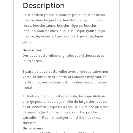
Description
Boucles tissu japonais, boucles perle, boucles métal
bronze, boucles gouttes, boucles orange, boucles
roses, boucles jaune, boucles légères, boucles
longues, boucles fines, bijou tissu, bijou goutte, bijou
bronze, bijou perle, bijou orange, bijou rose, bijou
jaune
Description
Des boucles d’oreilles originales et précieuses avec
leurs perles !
1 paire de boucles d’oreilles avec breloque cabochon
verre 10 mm & tissu Liberty of London Fitzgerald, et
perles dont perles Swarovski montées sur goutte en
métal.
Entretien
: Ce bijou est unique (la découpe du tissu
change pour chaque bijou). Afin de lui garder tout son
éclat, évitez de l’exposer à l’eau, à la lumière ou à des
détergents (parfum, savon, gel douche, produit
vaisselle …). Pour le nettoyer, un chiffon doux est
suffisant.
Dimensions