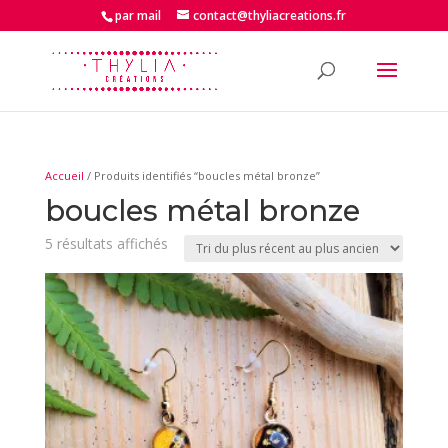
par mail
contact@thyliacreations.fr
Accueil
/ Produits identifiés “boucles métal bronze”
boucles métal bronze
Trié
5 résultats affichés
du
plus
récent
au
plus
ancien