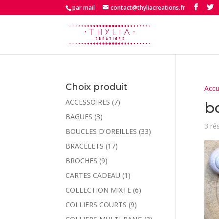
par mail
contact@thyliacreations.fr
Choix produit
Accu
ACCESSOIRES
(7)
b
BAGUES
(3)
3 ré
BOUCLES D'OREILLES
(33)
BRACELETS
(17)
BROCHES
(9)
CARTES CADEAU
(1)
COLLECTION MIXTE
(6)
COLLIERS COURTS
(9)