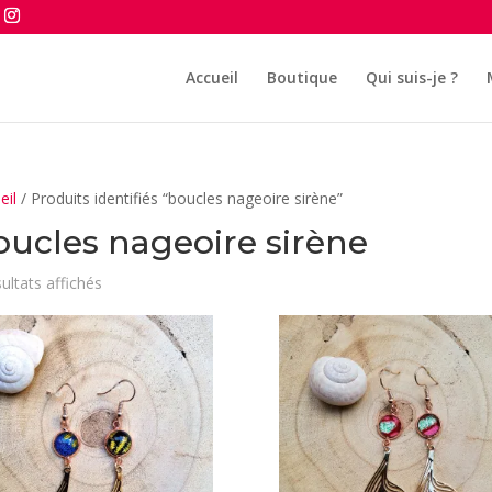
Accueil
Boutique
Qui suis-je ?
eil
/ Produits identifiés “boucles nageoire sirène”
oucles nageoire sirène
Trié
sultats affichés
du
plus
récent
au
plus
ancien