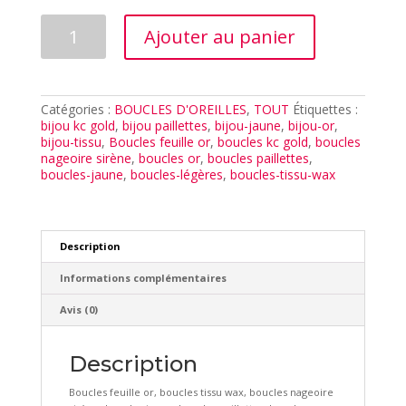
quantité
Ajouter au panier
de
BOUCLES
ARIEL
JAUNE
Catégories :
BOUCLES D'OREILLES
,
TOUT
Étiquettes :
bijou kc gold
,
bijou paillettes
,
bijou-jaune
,
bijou-or
,
bijou-tissu
,
Boucles feuille or
,
boucles kc gold
,
boucles
nageoire sirène
,
boucles or
,
boucles paillettes
,
boucles-jaune
,
boucles-légères
,
boucles-tissu-wax
Description
Informations complémentaires
Avis (0)
Description
Boucles feuille or, boucles tissu wax, boucles nageoire