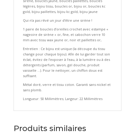
sirène, boucles jaune, boucles paillettes, boucles
légères, bijou tissu, boucles or, bijou or, boucles kc
gold, bijou paillettes, bijou kc gold, bijou jaune
Qui n’a pas rêvé un jour d’être une sirène !
1 paire de boucles d’oreilles crochet avec estampe «
nageoire de sirène » or, fine, et cabochon verre 10
mm avec tissu wax jaune or, noir et paillettes or,
Entretien : Ce bijou est unique (la découpe du tissu
change pour chaque bijou). Afin de lui garder tout son
éclat, évitez de l’exposer à l’eau, à la lumière ou à des
détergents (parfum, savon, gel douche, produit
vaisselle …). Pour le nettoyer, un chiffon doux est
suffisant.
Métal doré, verre et tissu coton. Garanti sans nickel et
sans plomb.
Longueur: 50 Millimètres; Largeur: 22 Millimètres
Produits similaires