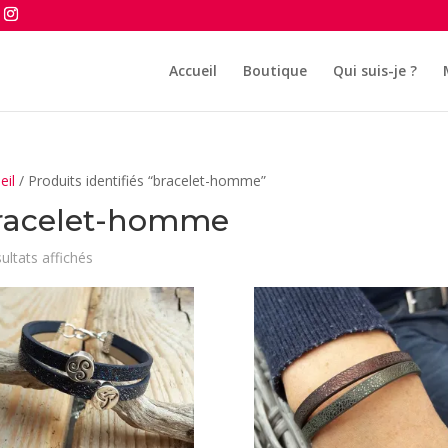
Accueil
Boutique
Qui suis-je ?
eil
/ Produits identifiés “bracelet-homme”
racelet-homme
Trié
sultats affichés
du
plus
récent
au
plus
ancien