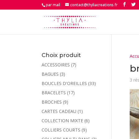
par mail
contact@thyliacreations.fr
Choix produit
Accu
ACCESSOIRES
(7)
b
BAGUES
(3)
3 ré
BOUCLES D'OREILLES
(33)
BRACELETS
(17)
BROCHES
(9)
CARTES CADEAU
(1)
COLLECTION MIXTE
(6)
COLLIERS COURTS
(9)