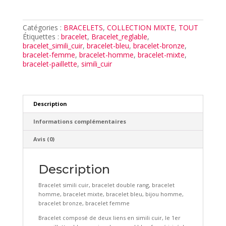
BLEU
IRISE
MIXTE
Catégories :
BRACELETS
,
COLLECTION MIXTE
,
TOUT
Étiquettes :
bracelet
,
Bracelet_reglable
,
bracelet_simili_cuir
,
bracelet-bleu
,
bracelet-bronze
,
bracelet-femme
,
bracelet-homme
,
bracelet-mixte
,
bracelet-paillette
,
simili_cuir
Description
Informations complémentaires
Avis (0)
Description
Bracelet simili cuir, bracelet double rang, bracelet
homme, bracelet mixte, bracelet bleu, bijou homme,
bracelet bronze, bracelet femme
Bracelet composé de deux liens en simili cuir, le 1er