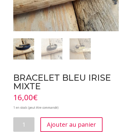
BRACELET BLEU IRISE
MIXTE
16,00
€
1 en stock (peut être commandé)
quantité
Ajouter au panier
de
BRACELET