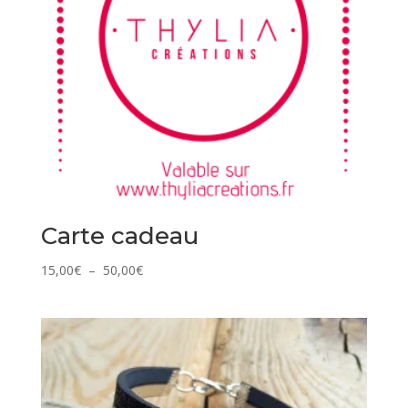
Carte cadeau
Plage
15,00
€
–
50,00
€
de
prix :
15,00€
à
50,00€