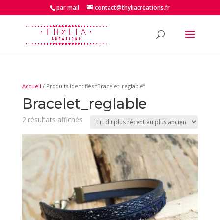
par mail
contact@thyliacreations.fr
Accueil
/ Produits identifiés “Bracelet_reglable”
Bracelet_reglable
Trié
2 résultats affichés
du
plus
récent
au
plus
ancien