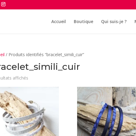
Accueil
Boutique
Qui suis-je ?
eil
/ Produits identifiés “bracelet_simili_cuir”
acelet_simili_cuir
Trié
sultats affichés
du
plus
récent
au
plus
ancien