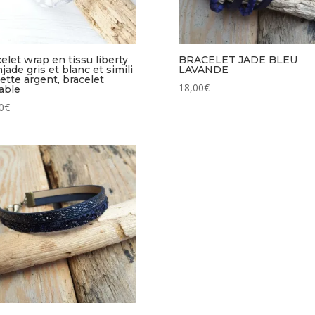
elet wrap en tissu liberty
BRACELET JADE BLEU
jade gris et blanc et simili
LAVANDE
lette argent, bracelet
18,00
€
able
0
€