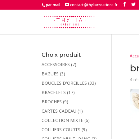
par mail
contact@thyliacreations.fr
Choix produit
Accu
ACCESSOIRES
(7)
br
BAGUES
(3)
4 ré
BOUCLES D'OREILLES
(33)
BRACELETS
(17)
BROCHES
(9)
CARTES CADEAU
(1)
COLLECTION MIXTE
(6)
COLLIERS COURTS
(9)
COLLIERS MULTI-RANG
(3)