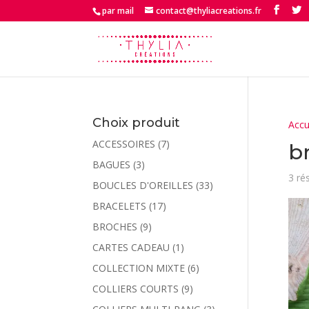
par mail
contact@thyliacreations.fr
Choix produit
Accu
ACCESSOIRES
(7)
b
BAGUES
(3)
3 ré
BOUCLES D'OREILLES
(33)
BRACELETS
(17)
BROCHES
(9)
CARTES CADEAU
(1)
COLLECTION MIXTE
(6)
COLLIERS COURTS
(9)