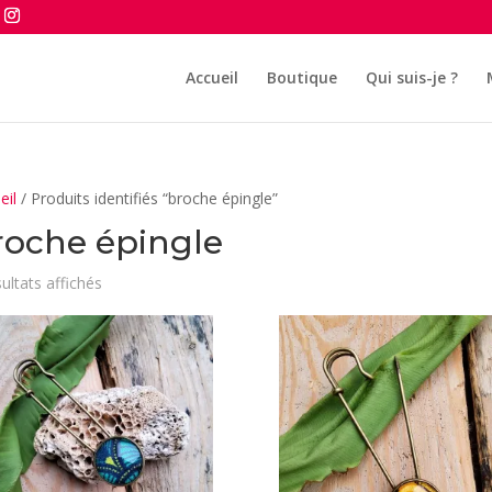
Accueil
Boutique
Qui suis-je ?
eil
/ Produits identifiés “broche épingle”
roche épingle
Trié
sultats affichés
du
plus
récent
au
plus
ancien