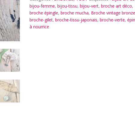
bijou-femme
,
bijou-tissu
,
bijou-vert
,
broche art déco
,
broche épingle
,
broche mucha
,
Broche vintage bronz
broche-gilet
,
broche-tissu-japonais
,
broche-verte
,
épi
à nourrice