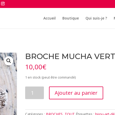
Accueil
Boutique
Qui suis-je ?
BROCHE MUCHA VER
10,00
€
1 en stock (peut être commandé)
quantité
Ajouter au panier
de
BROCHE
MUCHA
VERT
Catégories :
BROCHES
,
TOUT
Étiquettes :
bijou-art-d